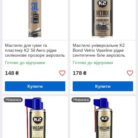
Мастило для гуми та
Мастило універсальне K2
пластику K2 Sil Aero рідке
Bond Vetrix Vaseline рідке
силіконове прозоре аерозоль
синтетичне біле аерозоль
300 мл (K6331)
140 мл (B400)
Готово до відправки
Готово до відправки
148
178
₴
₴
Купити
Купити
Новинка
Новинка