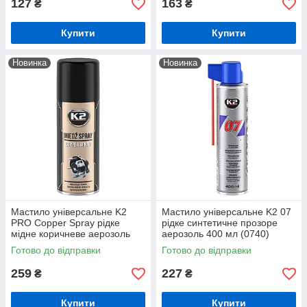
127
163
₴
₴
Купити
Купити
Новинка
Новинка
Мастило універсальне K2
Мастило універсальне K2 07
PRO Copper Spray рідке
рідке синтетичне прозоре
мідне коричневе аерозоль
аерозоль 400 мл (0740)
400 мл (W122)
Готово до відправки
Готово до відправки
259
227
₴
₴
Купити
Купити