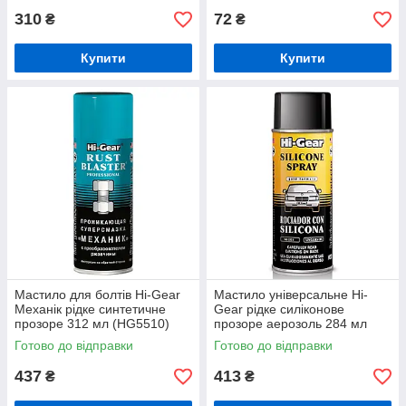
310
72
₴
₴
Купити
Купити
Мастило для болтів Hi-Gear
Мастило універсальне Hi-
Механік рідке синтетичне
Gear рідке силіконове
прозоре 312 мл (HG5510)
прозоре аерозоль 284 мл
(HG5501)
Готово до відправки
Готово до відправки
437
413
₴
₴