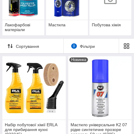
Лакофарбові
Мастила
Побутова хімія
матеріали
Сортування
0
Фільтри
Новинка
Набір побутової хімії ERLA
Мастило універсальне K2 07
для прибирання кухні
рідке синтетичне прозоре