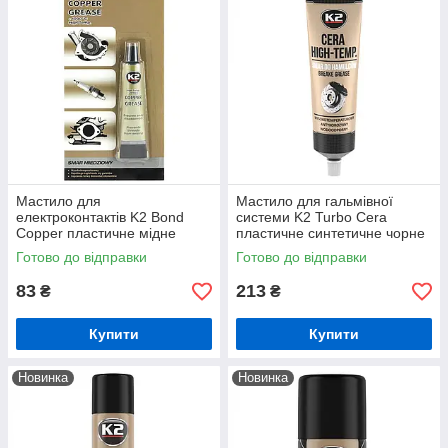
Мастило для
Мастило для гальмівної
електроконтактів K2 Bond
системи K2 Turbo Cera
Copper пластичне мідне
пластичне синтетичне чорне
коричневе 20 г (B401)
100 мл (B408)
Готово до відправки
Готово до відправки
83
213
₴
₴
Купити
Купити
Новинка
Новинка