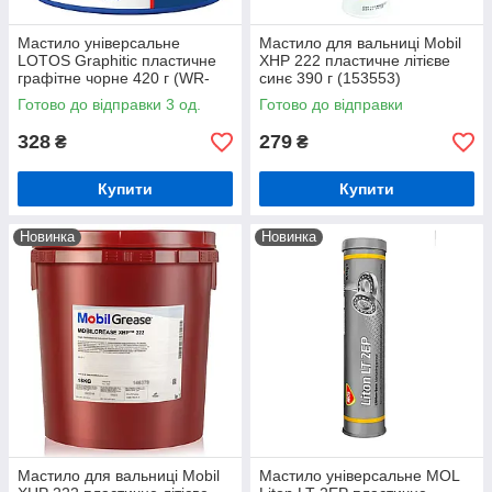
Мастило універсальне
Мастило для вальниці Mobil
LOTOS Graphitic пластичне
XHP 222 пластичне літієве
графітне чорне 420 г (WR-
синє 390 г (153553)
4204870-000)
Готово до відправки 3 од.
Готово до відправки
328
279
₴
₴
Купити
Купити
Новинка
Новинка
Мастило для вальниці Mobil
Мастило універсальне MOL