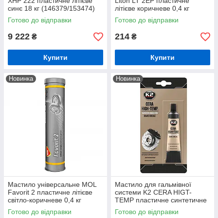
XHP 222 пластичне літієве
Liton LT 2EP пластичне
синє 18 кг (146379/153474)
літієве коричневе 0,4 кг
(13301907)
Готово до відправки
Готово до відправки
9 222
214
₴
₴
Купити
Купити
Новинка
Новинка
Мастило універсальне MOL
Мастило для гальмівної
Favorit 2 пластичне літієве
системи K2 CERA HIGT-
світло-коричневе 0,4 кг
TEMP пластичне синтетичне
(13301876)
чорне 18 мл (B405)
Готово до відправки
Готово до відправки