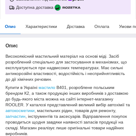
Доступна доставка
Опис
Характеристики
Доставка
Оплата
Умови п
Опис
Високоякісний мастильний матеріал на основі міді. Засіб
розроблений спеціально для застосування в механізмах, що
експлуатуються при надвисоких температурах. Має сильні
антикорозійні властивості, водостійкість і несприйнятливість
до дії хімічних речовин.
Купити в Україні
мастило
B401, розроблене польським
брендом К2, а також продукцію інших виробників з доставкою
до будь-якого міста можна на сайті інтернет-магазину
ROOLER. У каталозі представлений великий вибір автохімії та
автокосметики
, мастильних рідин, товарів для ремонту,
запчастин
, інструментів та аксесуарів. Відправлення покупок
проводиться щодня завдяки наявності запасів продукції на
складі. Магазин реалізує лише оригінальні товари надійних
виробників.