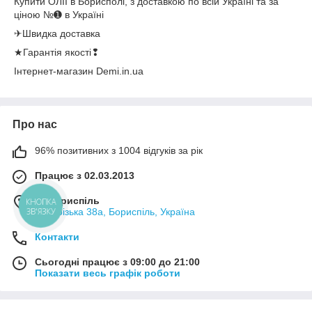
Купити ОЛІЇ в Борисполі, з доставкою по всій Україні та за
ціною №➊ в Україні
✈Швидка доставка
★Гарантія якості❢
Інтернет-магазин Demi.in.ua
Про нас
96% позитивних з 1004 відгуків за рік
Працює з 02.03.2013
м. Бориспіль
КНОПКА
ЗВ'ЯЗКУ
Запорізька 38а, Бориспіль, Україна
Контакти
Сьогодні працює з 09:00 до 21:00
Показати весь графік роботи