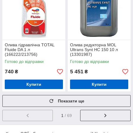
Олива гідравлічна TOTAL
Олива редукторна MOL
Fluide DA 1 л
Ultrans Synt HC 150 10 л
(166222/213756)
(13301987)
Готово до відправки
Готово до відправки
740
5 451
₴
₴
Купити
Купити
Показати ще
1
/ 69