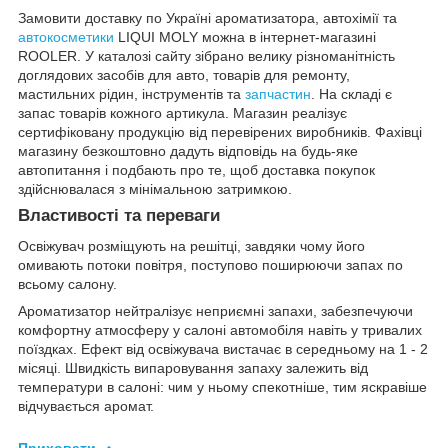
Замовити доставку по Україні ароматизатора, автохімії та
автокосметики
LIQUI MOLY можна в інтернет-магазині
ROOLER. У каталозі сайту зібрано велику різноманітність
доглядових засобів для авто, товарів для ремонту,
мастильних рідин, інструментів та
запчастин
. На складі є
запас товарів кожного артикула. Магазин реалізує
сертифіковану продукцію від перевірених виробників. Фахівці
магазину безкоштовно дадуть відповідь на будь-яке
автопитання і подбають про те, щоб доставка покупок
здійснювалася з мінімальною затримкою.
Властивості та переваги
Освіжувач розміщують на решітці, завдяки чому його
омивають потоки повітря, поступово поширюючи запах по
всьому салону.
Ароматизатор нейтралізує неприємні запахи, забезпечуючи
комфортну атмосферу у салоні автомобіля навіть у тривалих
поїздках. Ефект від освіжувача вистачає в середньому на 1 - 2
місяці. Швидкість випаровування запаху залежить від
температури в салоні: чим у ньому спекотніше, тим яскравіше
відчувається аромат.
Приховати