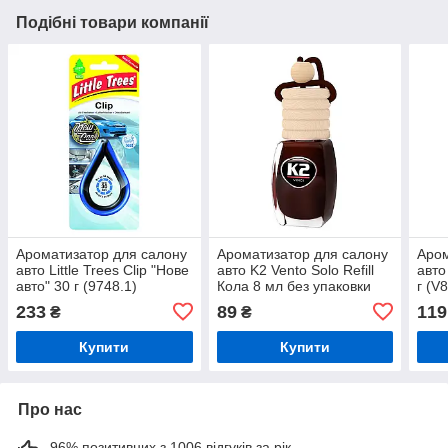
Подібні товари компанії
Ароматизатор для салону
Ароматизатор для салону
Аром
авто Little Trees Clip "Нове
авто K2 Vento Solo Refill
авто
авто" 30 г (9748.1)
Кола 8 мл без упаковки
г (V
(V412)
233
89
119
₴
₴
Купити
Купити
Про нас
96% позитивних з 1006 відгуків за рік