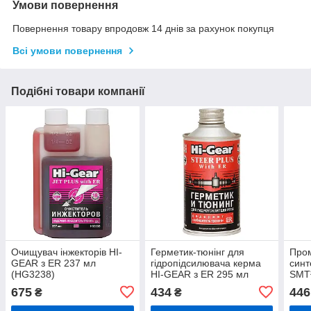
Умови повернення
Повернення товару впродовж 14 днів за рахунок покупця
Всі умови повернення
Подібні товари компанії
Очищувач інжекторів HI-
Герметик-тюнінг для
Пром
GEAR з ER 237 мл
гідропідсилювача керма
синт
(HG3238)
HI-GEAR з ER 295 мл
SMT²
(HG7026)
"син
675
434
446
₴
₴
(HG