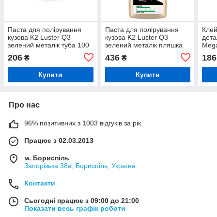
Паста для полірування
Паста для полірування
Клей
кузова K2 Luster Q3
кузова K2 Luster Q3
дета
зелений металік туба 100
зелений металік пляшка
Mega
г (L3100)
250 г (L3200N)
206
436
186
₴
₴
Купити
Купити
Про нас
96% позитивних з 1003 відгуків за рік
Працює з 02.03.2013
м. Бориспіль
Запорізька 38а, Бориспіль, Україна
Контакти
Сьогодні працює з 09:00 до 21:00
Показати весь графік роботи