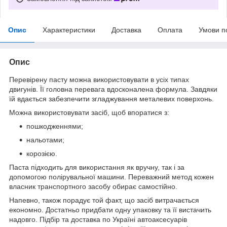
Опис
Характеристики
Доставка
Оплата
Умови п
Опис
Перевірену пасту можна використовувати в усіх типах
двигунів. Її головна перевага вдосконалена формула. Завдяки
їй вдається забезпечити згладжування металевих поверхонь.
Можна використовувати засіб, щоб впоратися з:
пошкодженнями;
нальотами;
корозією.
Паста підходить для використання як вручну, так і за
допомогою полірувальної машини. Переважний метод кожен
власник транспортного засобу обирає самостійно.
Напевно, також порадує той факт, що засіб витрачається
економно. Достатньо придбати одну упаковку та її вистачить
надовго. Підбір та доставка по Україні автоаксесуарів