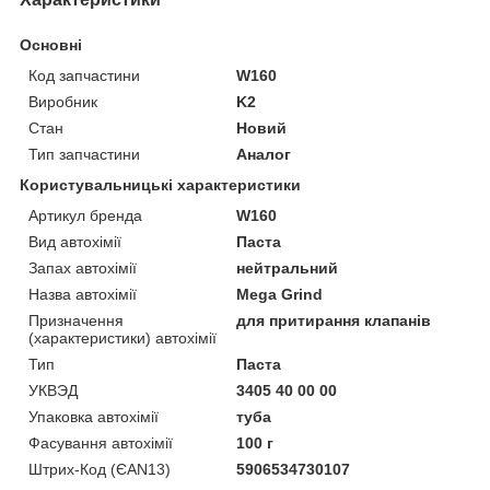
Основні
Код запчастини
W160
Виробник
K2
Стан
Новий
Тип запчастини
Аналог
Користувальницькі характеристики
Артикул бренда
W160
Вид автохімії
Паста
Запах автохімії
нейтральний
Назва автохімії
Mega Grind
Призначення
для притирання клапанів
(характеристики) автохімії
Тип
Паста
УКВЭД
3405 40 00 00
Упаковка автохімії
туба
Фасування автохімії
100 г
Штрих-Код (ЄAN13)
5906534730107