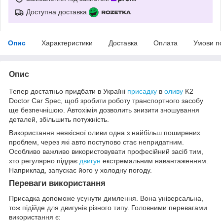
Доступна доставка
Опис
Характеристики
Доставка
Оплата
Умови п
Опис
Тепер достатньо придбати в Україні
присадку
в
оливу
K2
Doctor Car Spec, щоб зробити роботу транспортного засобу
ще безпечнішою. Автохімія дозволить знизити зношування
деталей, збільшить потужність.
Використання неякісної оливи одна з найбільш поширених
проблем, через які авто поступово стає непридатним.
Особливо важливо використовувати професійний засіб тим,
хто регулярно піддає
двигун
екстремальним навантаженням.
Наприклад, запускає його у холодну погоду.
Переваги використання
Присадка допоможе усунути димлення. Вона універсальна,
тож підійде для двигунів різного типу. Головними перевагами
використання є: