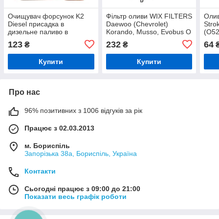
Очищувач форсунок K2
Фільтр оливи WIX FILTERS
Олив
Diesel присадка в
Daewoo (Chevrolet)
Stro
дизельне паливо в
Korando, Musso, Evobus O
(O5
упаковці 50 мл (ET3122)
100, Mercedes 2T, 3T, 4T,
123
232
64
₴
₴
5T, (WL7004)
Купити
Купити
Про нас
96% позитивних з 1006 відгуків за рік
Працює з 02.03.2013
м. Бориспіль
Запорізька 38а, Бориспіль, Україна
Контакти
Сьогодні працює з 09:00 до 21:00
Показати весь графік роботи